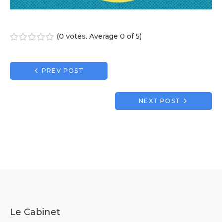
(
0 votes
. Average
0
of 5)
1
2
3
4
5
Navigation
PREV POST
de
l’article
NEXT POST
Le Cabinet