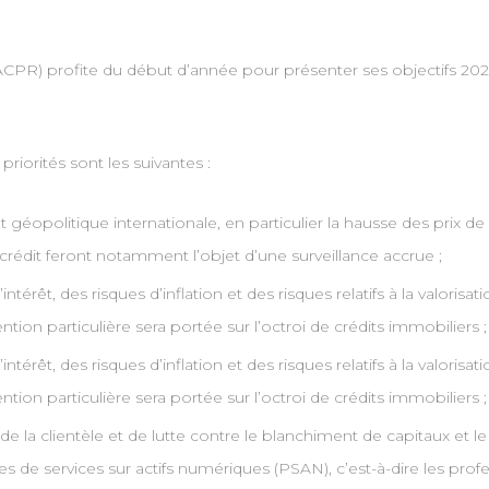
 (ACPR) profite du début d’année pour présenter ses objectifs 20
 priorités sont les suivantes :
et géopolitique internationale, en particulier la hausse des prix d
-crédit feront notamment l’objet d’une surveillance accrue ;
érêt, des risques d’inflation et des risques relatifs à la valorisat
ion particulière sera portée sur l’octroi de crédits immobiliers ;
érêt, des risques d’inflation et des risques relatifs à la valorisat
ion particulière sera portée sur l’octroi de crédits immobiliers ;
 la clientèle et de lutte contre le blanchiment de capitaux et le
ires de services sur actifs numériques (PSAN), c’est-à-dire les pro