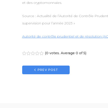
et des cryptomonnaies.
Source : Actualité de l’Autorité de Contrôle Prudent
supervision pour l’année 2023 »
Autorité de contrôle prudentiel et de résolution 
(
0 votes
. Average
0
of 5)
1
2
3
4
5
Navigation
PREV POST
de
l’article