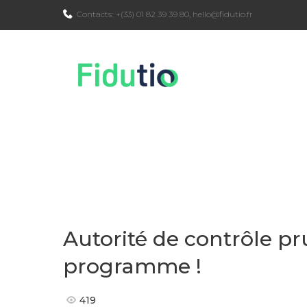
Skip
Contacts:
+(33) 01 82 39 39 80
,
hello@fidutio.fr
to
content
Autorité de contrôle pr
programme !
419