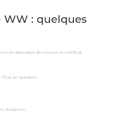
I) WW : quelques
nce en attendant de recevoir le certificat
 l’État en question.
rs d’examen ;