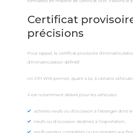
formalités en matière de certificat WW. Faisons le p
Certificat provisoi
précisions
Pour rappel, le certificat provisoire d’immatriculat
d’immatriculation définitif.
Un CPI WW permet, quant à lui, à certains véhicules 
Il est notamment délivré pour les véhicules :
achetés neufs ou d’occasion à l’étranger dont 
neufs ou d’occasion destinés à l’exportation ;
neufs vendus complétés ou incomplets aux fins