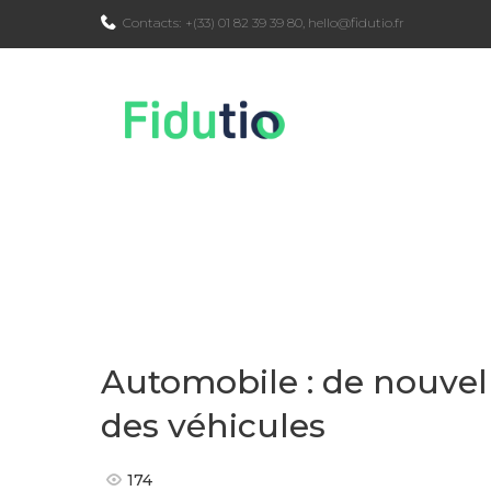
Skip
Contacts:
+(33) 01 82 39 39 80
,
hello@fidutio.fr
to
content
Automobile : de nouvel
des véhicules
174