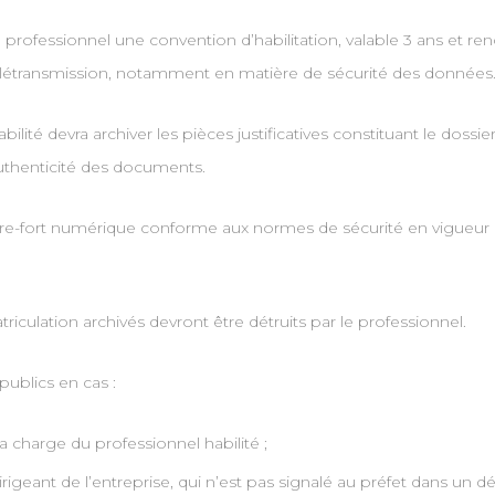
c le professionnel une convention d’habilitation, valable 3 ans et 
élétransmission, notamment en matière de sécurité des données
habilité devra archiver les pièces justificatives constituant le dos
’authenticité des documents.
ffre-fort numérique conforme aux normes de sécurité en vigueur 
iculation archivés devront être détruits par le professionnel.
publics en cas :
a charge du professionnel habilité ;
nt de l’entreprise, qui n’est pas signalé au préfet dans un déla