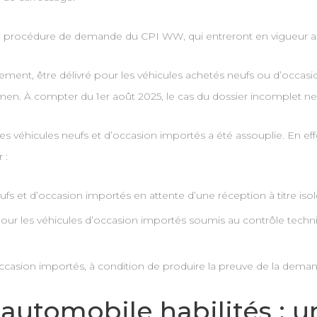
 procédure de demande du CPI WW, qui entreront en vigueur au
ent, être délivré pour les véhicules achetés neufs ou d’occasio
men. À compter du 1er août 2025, le cas du dossier incomplet ne
r les véhicules neufs et d’occasion importés a été assouplie. En ef
 :
neufs et d’occasion importés en attente d’une réception à titre is
ue pour les véhicules d’occasion importés soumis au contrôle tech
d’occasion importés, à condition de produire la preuve de la demande 
’automobile habilités : u