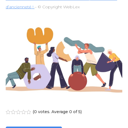
d’ancienneté !
– © Copyright WebLex
(
0 votes
. Average
0
of 5)
1
2
3
4
5