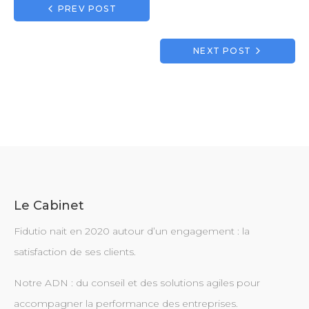
Navigation
PREV POST
de
l’article
NEXT POST
Le Cabinet
Fidutio nait en 2020 autour d’un engagement : la
satisfaction de ses clients.
Notre ADN : du conseil et des solutions agiles pour
accompagner la performance des entreprises.