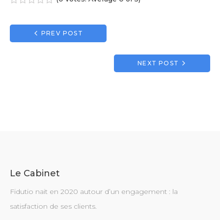
1
2
3
4
5
Navigation
PREV POST
de
l’article
NEXT POST
Le Cabinet
Fidutio nait en 2020 autour d’un engagement : la
satisfaction de ses clients.