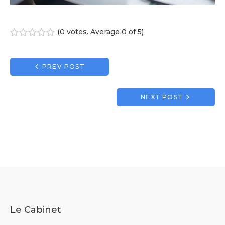
(
0 votes
. Average
0
of 5)
1
2
3
4
5
Navigation
PREV POST
de
l’article
NEXT POST
Le Cabinet