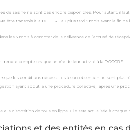
s de saisine ne sont pas encore disponibles. Pour autant, il fau
a être transmis à la DGCCRF au plus tard 5 mois avant la fin de 
rd dans les 3 mois à compter de la délivrance de l’accusé de réce
ont rendre compte chaque année de leur activité à la DGCCRF.
 lorsque les conditions nécessaires à son obtention ne sont pl
gestion ayant abouti à une procédure collective), après une pro
se à la disposition de tous en ligne. Elle sera actualisée à chaque
ations et des entités en cas 