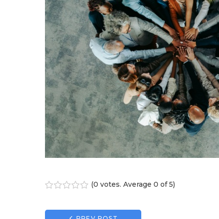
(
0 votes
. Average
0
of 5)
1
2
3
4
5
PREV POST