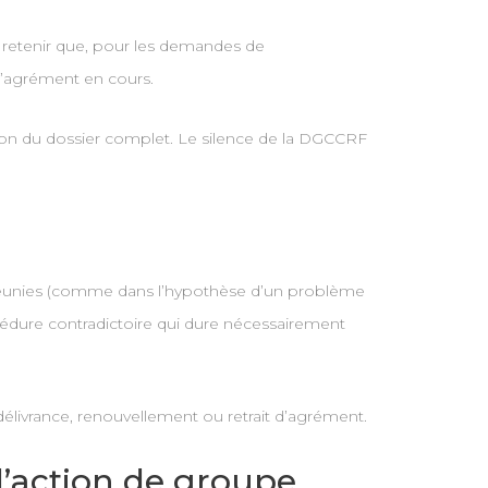
t retenir que, pour les demandes de
l’agrément en cours.
ption du dossier complet. Le silence de la DGCCRF
us réunies (comme dans l’hypothèse d’un problème
cédure contradictoire qui dure nécessairement
 délivrance, renouvellement ou retrait d’agrément.
d’action de groupe