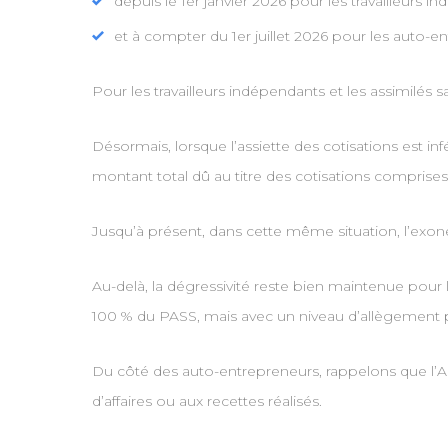
depuis le 1er janvier 2026 pour les travailleurs 
et à compter du 1er juillet 2026 pour les auto-e
Pour les travailleurs indépendants et les assimilés 
Désormais, lorsque l’assiette des cotisations est in
montant total dû au titre des cotisations comprise
Jusqu’à présent, dans cette même situation, l’exonér
Au-delà, la dégressivité reste bien maintenue pour
100 % du PASS, mais avec un niveau d’allègement p
Du côté des auto-entrepreneurs, rappelons que l’ACR
d’affaires ou aux recettes réalisés.