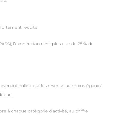
ale,
 fortement réduite.
(PASS), l’exonération n’est plus que de 25 % du
 devenant nulle pour les revenus au moins égaux à
épart.
e à chaque catégorie d’activité, au chiffre