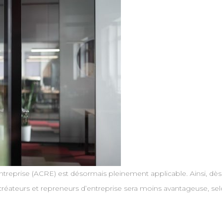
entreprise (ACRE) est désormais pleinement applicable. Ainsi, dès 20
créateurs et repreneurs d’entreprise sera moins avantageuse, selo