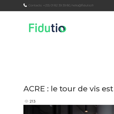
Skip
Contacts:
+(33) 01 82 39 39 80
,
hello@fidutio.fr
to
content
ACRE : le tour de vis es
213