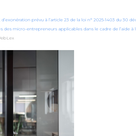
ux d’exonération prévu à l’article 23 de la loi n° 2025-1403 du 30
s des micro-entrepreneurs applicables dans le cadre de l’aide à la
WebLex