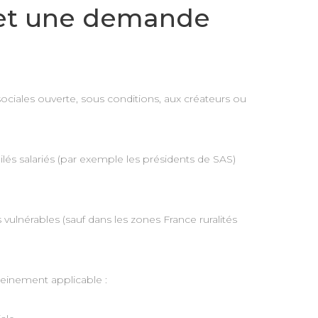
 et une demande
sociales ouverte, sous conditions, aux créateurs ou
ilés salariés (par exemple les présidents de SAS)
s vulnérables (sauf dans les zones France ruralités
leinement applicable :