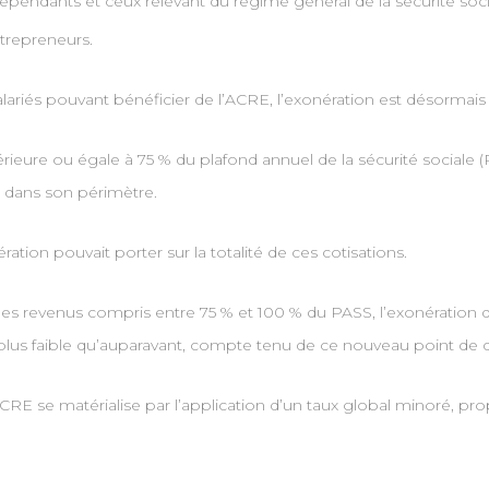
indépendants et ceux relevant du régime général de la sécurité soci
ntrepreneurs.
salariés pouvant bénéficier de l’ACRE, l’exonération est désormais
férieure ou égale à 75 % du plafond annuel de la sécurité sociale 
s dans son périmètre.
ation pouvait porter sur la totalité de ces cotisations.
 les revenus compris entre 75 % et 100 % du PASS, l’exonération
lus faible qu’auparavant, compte tenu de ce nouveau point de d
E se matérialise par l’application d’un taux global minoré, propr