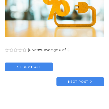
(
0 votes
. Average
0
of 5)
1
2
3
4
5
Navigation
PREV POST
de
l’article
NEXT POST