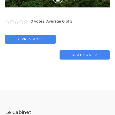
(
0 votes
. Average
0
of 5)
1
2
3
4
5
Navigation
PREV POST
de
l’article
NEXT POST
Le Cabinet